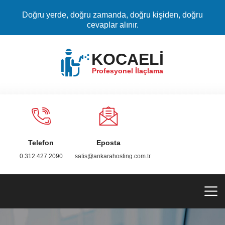
Doğru yerde, doğru zamanda, doğru kişiden, doğru
cevaplar alınır.
KOCAELİ
Profesyonel İlaçlama
Telefon
Eposta
0.312.427 2090
satis@ankarahosting.com.tr