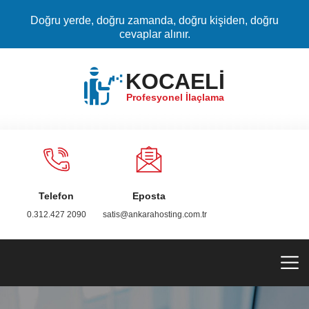
Doğru yerde, doğru zamanda, doğru kişiden, doğru
cevaplar alınır.
KOCAELİ
Profesyonel İlaçlama
Telefon
Eposta
0.312.427 2090
satis@ankarahosting.com.tr