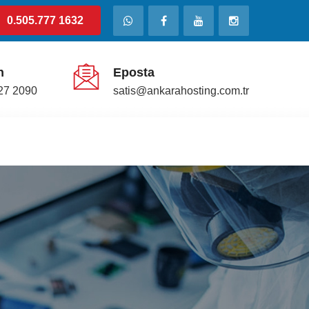
0.505.777 1632
n
Eposta
27 2090
satis@ankarahosting.com.tr