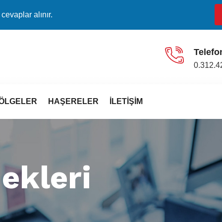
evaplar alınır.
Telefo
0.312.4
ÖLGELER
HAŞERELER
İLETIŞIM
ekleri