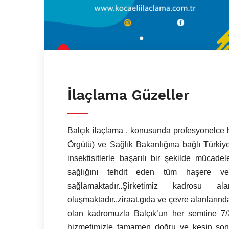
İlaçlama Güzeller
Balçık ilaçlama , konusunda profesyonelce
Örgütü) ve Sağlık Bakanlığına bağlı Türkiy
insektisitlerle başarılı bir şekilde mücad
sağlığını tehdit eden tüm haşere ve
sağlamaktadır..Şirketimiz kadrosu 
oluşmaktadır..ziraat,gıda ve çevre alanların
olan kadromuzla Balçık’un her semtine 7/24
hizmetimizle tamamen doğru ve kesin son