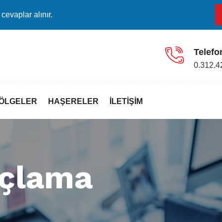
evaplar alınır.
Telefo
0.312.4
ÖLGELER
HAŞERELER
İLETIŞIM
açlama