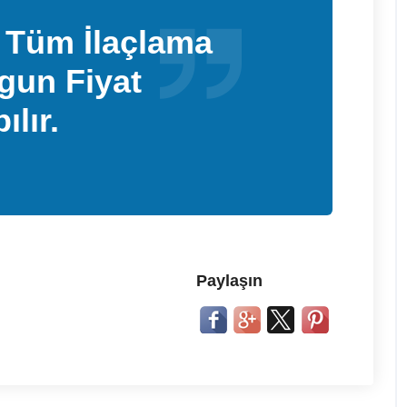
i Tüm İlaçlama
gun Fiyat
ılır.
Paylaşın