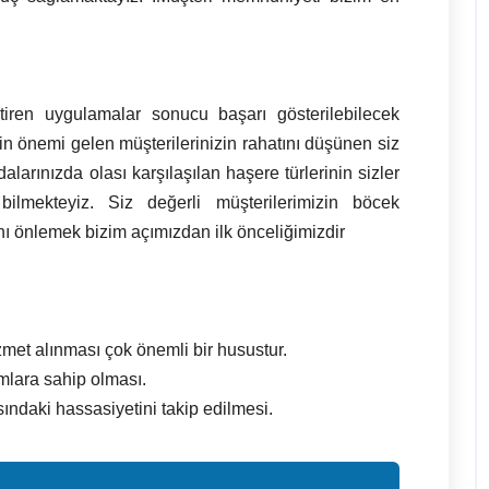
iren uygulamalar sonucu başarı gösterilebilecek
n önemi gelen müşterilerinizin rahatını düşünen siz
larınızda olası karşılaşılan haşere türlerinin sizler
lmekteyiz. Siz değerli müşterilerimizin böcek
nı önlemek bizim açımızdan ilk önceliğimizdir
izmet alınması çok önemli bir husustur.
mlara sahip olması.
sındaki hassasiyetini takip edilmesi.