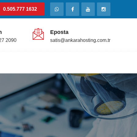
0.505.777 1632
n
Eposta
27 2090
satis@ankarahosting.com.tr