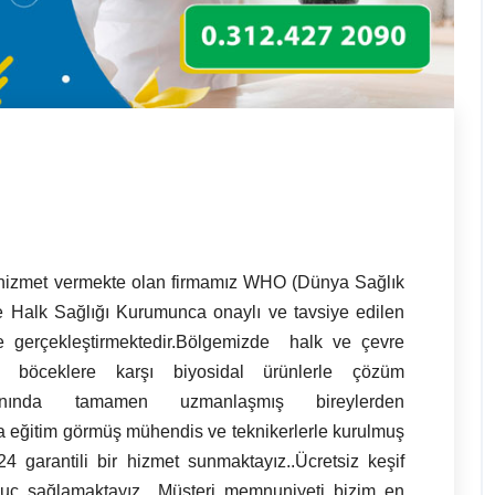
 hizmet vermekte olan firmamız WHO (Dünya Sağlık
e Halk Sağlığı Kurumunca onaylı ve tavsiye edilen
ele gerçekleştirmektedir.Bölgemizde halk ve çevre
 böceklere karşı biyosidal ürünlerle çözüm
alanında tamamen uzmanlaşmış bireylerden
da eğitim görmüş mühendis ve teknikerlerle kurulmuş
 garantili bir hizmet sunmaktayız..Ücretsiz keşif
uç sağlamaktayız. .Müşteri memnuniyeti bizim en