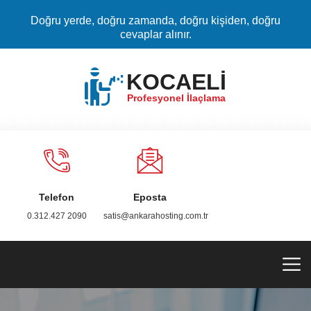
Doğru yerde, doğru zamanda, doğru kişiden, doğru
cevaplar alınır.
KOCAELİ
Profesyonel İlaçlama
Telefon
Eposta
0.312.427 2090
satis@ankarahosting.com.tr