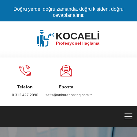
Doğru yerde, doğru zamanda, doğru kişiden, doğru
cevaplar alınır.
KOCAELİ
Profesyonel İlaçlama
Telefon
Eposta
0.312.427 2090
satis@ankarahosting.com.tr