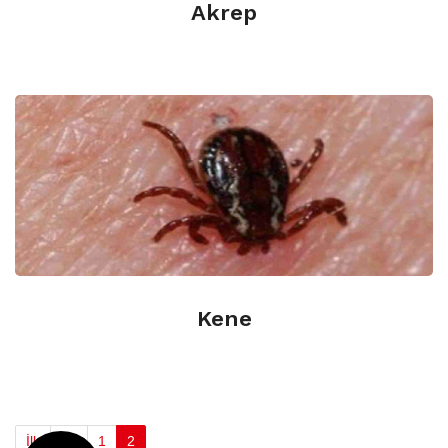
Akrep
0.312.427 2090
Kene
İlk
<<
1
2